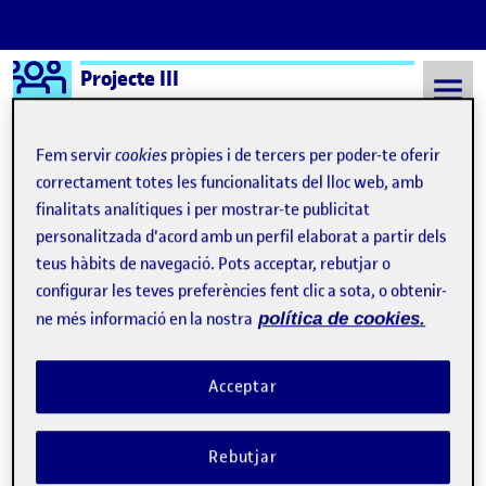
Logo Ágora
Projecte III
Saltar al contingut
Fem servir
cookies
pròpies i de tercers per poder-te oferir
correctament totes les funcionalitats del lloc web, amb
finalitats analítiques i per mostrar-te publicitat
Semestre 20221 - Aula 1
5 Octubre, 2022
personalitzada d'acord amb un perfil elaborat a partir dels
5 Octubre, 2022
teus hàbits de navegació. Pots acceptar, rebutjar o
configurar les teves preferències fent clic a sota, o obtenir-
ne més informació en la nostra
política de cookies.
Projecte III – PAC1 – Obrir la maleta
Publicat per
Publicat per
Núria Pujol Marin
Visibilitat:
Data de publicació
el Projecte III – PAC1 – Obrir la maleta
Públic
-
5 Oct. 2022
-
comentari
Acceptar
Transcripció: Bones, soc la Núria Pujol, estudiant del grau d’arts
de la UOC. Un plaer compartir l’assignatura amb tots vosaltres.
Rebutjar
Com a estudiant, la meva trajectòria és curta, la major part del
meu treball han sigut projectes fets per a la universitat, i no